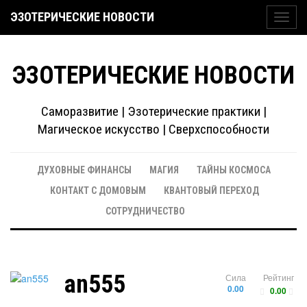
ЭЗОТЕРИЧЕСКИЕ НОВОСТИ
Toggl
navig
ЭЗОТЕРИЧЕСКИЕ НОВОСТИ
Саморазвитие | Эзотерические практики |
Магическое искусство | Сверхспособности
ДУХОВНЫЕ ФИНАНСЫ
МАГИЯ
ТАЙНЫ КОСМОСА
КОНТАКТ С ДОМОВЫМ
КВАНТОВЫЙ ПЕРЕХОД
СОТРУДНИЧЕСТВО
an555
Сила
Рейтинг
0.00
0.00