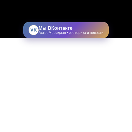
Мы ВКонтакте
VK
АстроМеридиан • эзотерика и новости