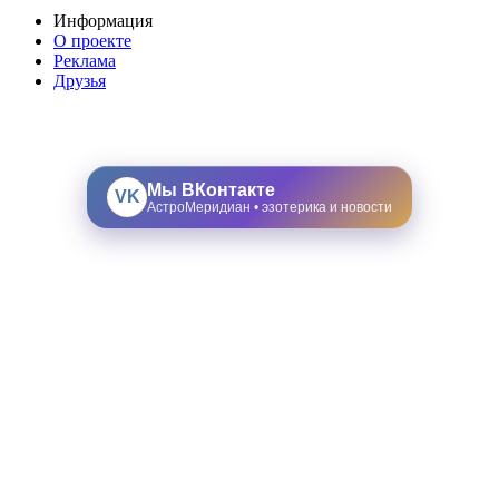
Информация
О проекте
Реклама
Друзья
Мы ВКонтакте
VK
АстроМеридиан • эзотерика и новости