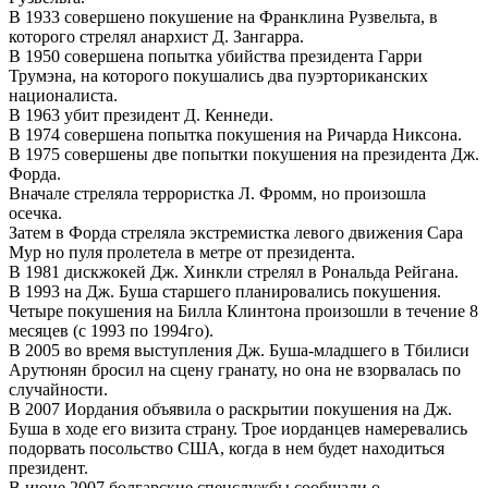
В 1933 совершено покушение на Франклина Рузвельта, в
которого стрелял анархист Д. Зангарра.
В 1950 совершена попытка убийства президента Гарри
Трумэна, на которого покушались два пуэрториканских
националиста.
В 1963 убит президент Д. Кеннеди.
В 1974 совершена попытка покушения на Ричарда Никсона.
В 1975 совершены две попытки покушения на президента Дж.
Форда.
Вначале стреляла террористка Л. Фромм, но произошла
осечка.
Затем в Форда стреляла экстремистка левого движения Сара
Мур но пуля пролетела в метре от президента.
В 1981 дискжокей Дж. Хинкли стрелял в Рональда Рейгана.
В 1993 на Дж. Буша старшего планировались покушения.
Четыре покушения на Билла Клинтона произошли в течение 8
месяцев (с 1993 по 1994го).
В 2005 во время выступления Дж. Буша-младшего в Тбилиси
Арутюнян бросил на сцену гранату, но она не взорвалась по
случайности.
В 2007 Иордания объявила о раскрытии покушения на Дж.
Буша в ходе его визита страну. Трое иорданцев намеревались
подорвать посольство США, когда в нем будет находиться
президент.
В июне 2007 болгарские спецслужбы сообщали о