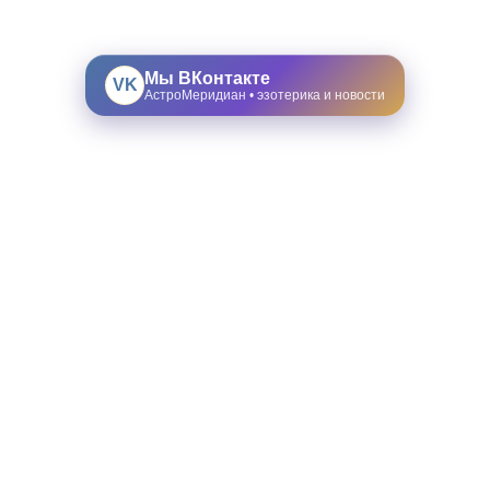
Мы ВКонтакте
VK
АстроМеридиан • эзотерика и новости