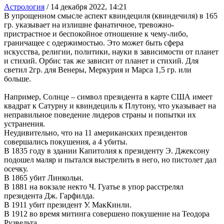
Астрология
/
14 декабря 2022, 14:21
В упрощенном смысле аспект квиндециля (квиндечиля) в 165
гр. указывает на излишне фанатичное, тревожно-
пристрастное и беспокойное отношение к чему-либо,
граничащее с одержимостью. Это может быть сфера
искусства, религии, политики, науки в зависимости от планет
и стихий. Орбис так же зависит от планет и стихий. Для
светил 2гр. для Венеры, Меркурия и Марса 1,5 гр. или
больше.
Например, Солнце – символ президента в карте США имеет
квадрат к Сатурну и квиндециль к Плутону, что указывает на
неправильное поведение лидеров страны и попытки их
устранения.
Неудивительно, что на 11 американских президентов
совершались покушения, а 4 убиты.
В 1835 году в здании Капитолия к президенту Э. Джексону
подошел маляр и пытался выстрелить в него, но пистолет дал
осечку.
В 1865 убит Линкольн.
В 1881 на вокзале некто Ч. Гуатье в упор расстрелял
президента Дж. Гарфилда.
В 1911 убит президент У. МакКинли.
В 1912 во время митинга совершено покушение на Теодора
Рузвельта.