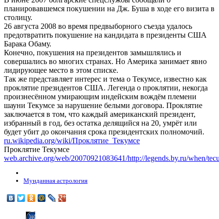
планировавшемся покушении на Дж. Буша в ходе его визита в
столицу.
26 августа 2008 во время предвыборного съезда удалось
предотвратить покушение на кандидата в президенты США
Барака Обаму.
Конечно, покушения на президентов замышлялись и
совершались во многих странах. Но Америка занимает явно
лидирующее место в этом списке.
Так же представляет интерес и тема о Текумсе, известно как
проклятие президентов США. Легенда о проклятии, некогда
произнесённом умирающим индейским вождём племени
шауни Текумсе за нарушение белыми договора. Проклятие
заключается в том, что каждый американский президент,
избранный в год, без остатка делящийся на 20, умрёт или
будет убит до окончания срока президентских полномочий.
ru.wikipedia.org/wiki/Проклятие_Текумсе
Проклятие Текумсе
web.archive.org/web/20070921083641/http://legends.by.ru/when/te
Мунданная астрология