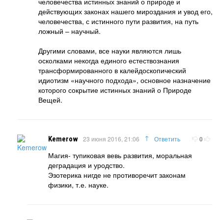
человечества истинных знаний о природе и
действующих законах нашего мироздания и увод его,
человечества, с истинного пути развития, на путь
ложный – научный.
Другими словами, все науки являются лишь
осколками некогда единого естествознания
трансформированного в калейдоскопический
идиотизм «научного подхода», основное назначение
которого сокрытие истинных знаний о Природе
Вещей.
↑
Kemerow
23 июня 2016, 21:06
Ответить
0
Магия- тупиковая вевь развития, моральная
деградация и уродство.
Эзотерика нигде не противоречит законам
физики, т.е. науке.