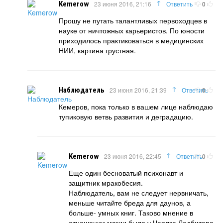
↑
Kemerow
23 июня 2016, 21:16
Ответить
0
Прошу не путать талантливых первоходцев в
науке от ничтожных карьеристов. По юности
приходилось практиковаться в медицинских
НИИ, картина грустная.
↑
Наблюдатель
23 июня 2016, 21:39
Ответить
0
Кемеров, пока только в вашем лице наблюдаю
тупиковую ветвь развития и деградацию.
↑
Kemerow
23 июня 2016, 22:45
Ответить
0
Еще один бесноватый психонавт и
защитник мракобесия.
Наблюдатель, вам не следует нервничать,
меньше читайте бреда для даунов, а
больше- умных книг. Таково мнение в
отношении магии было у Чарлза Ледбитера.