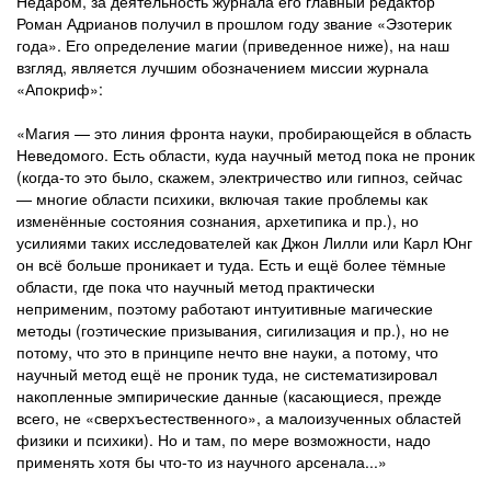
Недаром, за деятельность журнала его главный редактор
Роман Адрианов получил в прошлом году звание «Эзотерик
года». Его определение магии (приведенное ниже), на наш
взгляд, является лучшим обозначением миссии журнала
«Апокриф»:
«Магия — это линия фронта науки, пробирающейся в область
Неведомого. Есть области, куда научный метод пока не проник
(когда-то это было, скажем, электричество или гипноз, сейчас
— многие области психики, включая такие проблемы как
изменённые состояния сознания, архетипика и пр.), но
усилиями таких исследователей как Джон Лилли или Карл Юнг
он всё больше проникает и туда. Есть и ещё более тёмные
области, где пока что научный метод практически
неприменим, поэтому работают интуитивные магические
методы (гоэтические призывания, сигилизация и пр.), но не
потому, что это в принципе нечто вне науки, а потому, что
научный метод ещё не проник туда, не систематизировал
накопленные эмпирические данные (касающиеся, прежде
всего, не «сверхъестественного», а малоизученных областей
физики и психики). Но и там, по мере возможности, надо
применять хотя бы что-то из научного арсенала...»