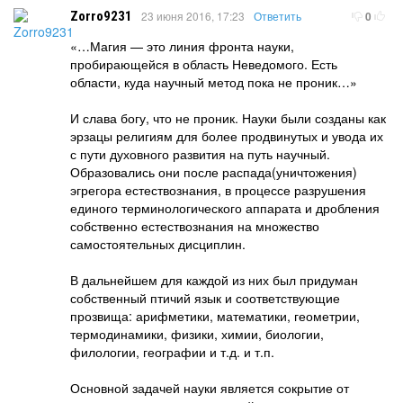
Zorro9231
23 июня 2016, 17:23
Ответить
0
«…Магия — это линия фронта науки,
пробирающейся в область Неведомого. Есть
области, куда научный метод пока не проник…»
И слава богу, что не проник. Науки были созданы как
эрзацы религиям для более продвинутых и увода их
с пути духовного развития на путь научный.
Образовались они после распада(уничтожения)
эгрегора естествознания, в процессе разрушения
единого терминологического аппарата и дробления
собственно естествознания на множество
самостоятельных дисциплин.
В дальнейшем для каждой из них был придуман
собственный птичий язык и соответствующие
прозвища: арифметики, математики, геометрии,
термодинамики, физики, химии, биологии,
филологии, географии и т.д. и т.п.
Основной задачей науки является сокрытие от