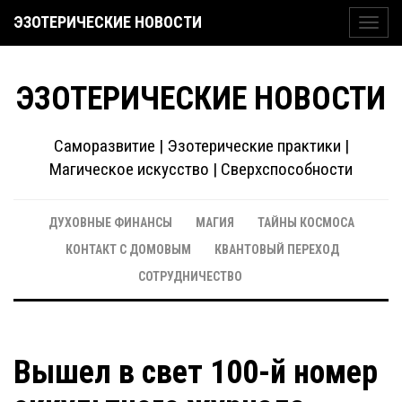
ЭЗОТЕРИЧЕСКИЕ НОВОСТИ
Toggl
navig
ЭЗОТЕРИЧЕСКИЕ НОВОСТИ
Саморазвитие | Эзотерические практики |
Магическое искусство | Сверхспособности
ДУХОВНЫЕ ФИНАНСЫ
МАГИЯ
ТАЙНЫ КОСМОСА
КОНТАКТ С ДОМОВЫМ
КВАНТОВЫЙ ПЕРЕХОД
СОТРУДНИЧЕСТВО
Вышел в свет 100-й номер