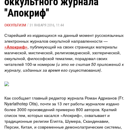
оккультного журнала
"Апокриф"
/
ОККУЛЬТИЗМ
31 ЯНВАРЯ 2016, 11:44
Старейший из издающихся на данный момент русскоязычных
электронных журналов оккультной направленности —
«Апокриф»
, публикующий на своих страницах материалы
магической, мистической, религиоведческой, эзотерической,
оккультной, философской тематики, порадовал своих
читателей 100-м номером
(и это не считая 50 приложений к
журналу, изданных за время его существования)
.
Как сообщает главный редактор журнала Роман Адрианов (Fr.
Nyarlathotep Otis), почти за 13 лет работы журналом издано
более 3000 произведений примерно 800 авторов. Краткий
список тем, которых касался «Апокриф», охватывает и
традиционные религии Египта, Шумера, Скандинавии,
Персии, Китая, и современные демонолатрические системы,