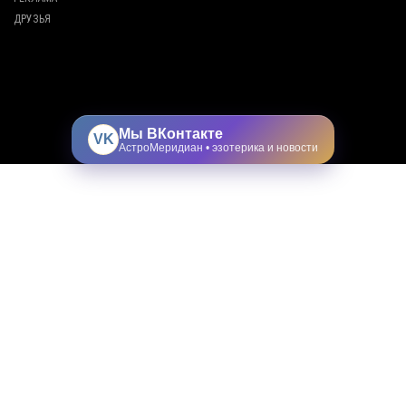
ДРУЗЬЯ
Мы ВКонтакте
VK
АстроМеридиан • эзотерика и новости