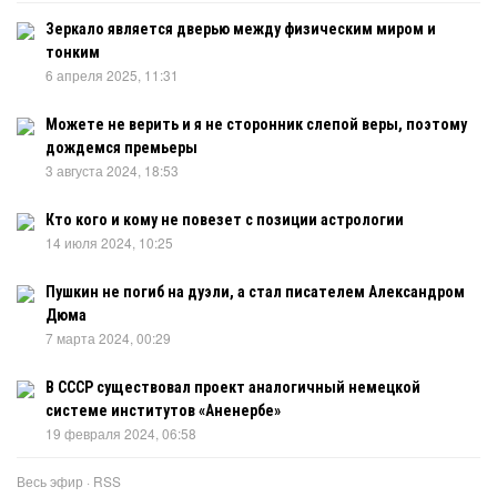
Зеркало является дверью между физическим миром и
тонким
6 апреля 2025, 11:31
Можете не верить и я не сторонник слепой веры, поэтому
дождемся премьеры
3 августа 2024, 18:53
Кто кого и кому не повезет с позиции астрологии
14 июля 2024, 10:25
Пушкин не погиб на дуэли, а стал писателем Александром
Дюма
7 марта 2024, 00:29
В СССР существовал проект аналогичный немецкой
системе институтов «Аненербе»
19 февраля 2024, 06:58
Весь эфир
·
RSS