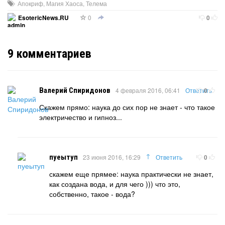
Апокриф
,
Магия Хаоса
,
Телема
0
EsotericNews.RU
0
9
комментариев
Валерий Спиридонов
4 февраля 2016, 06:41
Ответить
0
Скажем прямо: наука до сих пор не знает - что такое
электричество и гипноз...
↑
пуеытуп
23 июня 2016, 16:29
Ответить
0
скажем еще прямее: наука практически не знает,
как создана вода, и для чего ))) что это,
собственно, такое - вода?