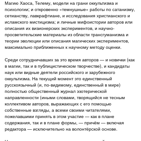
Магию Хаоса, Телему, модели на грани оккультизма и
психологии; и откровенно «темнушные» работы по сатанизму,
сетианству, лавкрафтиане, и исследования христианского и
исламского мистицизма; и личные мифоистории авторов или
описания их визионерских экспериментов, и научно-
просветительские материалы из области трансгуманизма и
теории эволюции или описания магических экспериментов,
максимально приближенных к научному методу оценки.
Среди сотрудничавших за это время авторов — и новички (как
в магии, так и в публицистическом творчестве), и кандидаты
наук или видные деятели российского и зарубежного
оккультизма. На текущий момент это единственный
русскоязычный (и, по-видимому, единственный в мире)
полностью общественный журнал эзотерической
направленности (иными словами, творящийся не тесным
коллективом авторов, выражающих с его помощью
собственные взгляды, а всеми своими читателями,
пожелавшими принять в этом участие — как в плане
содержания, так и в плане формы, — причём — включая
редактора — исключительно на волонтёрской основе.