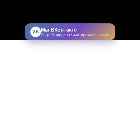
Мы ВКонтакте
VK
АстроМеридиан • эзотерика и новости