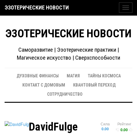
ЭЗОТЕРИЧЕСКИЕ НОВОСТИ
Toggl
navig
ЭЗОТЕРИЧЕСКИЕ НОВОСТИ
Саморазвитие | Эзотерические практики |
Магическое искусство | Сверхспособности
ДУХОВНЫЕ ФИНАНСЫ
МАГИЯ
ТАЙНЫ КОСМОСА
КОНТАКТ С ДОМОВЫМ
КВАНТОВЫЙ ПЕРЕХОД
СОТРУДНИЧЕСТВО
DavidFulge
Сила
Рейтинг
0.00
0.00