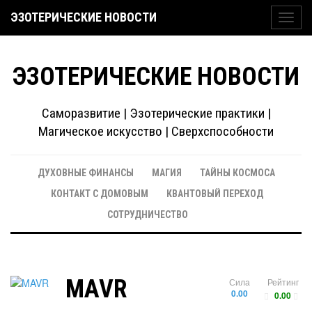
ЭЗОТЕРИЧЕСКИЕ НОВОСТИ
Toggl
navig
ЭЗОТЕРИЧЕСКИЕ НОВОСТИ
Саморазвитие | Эзотерические практики |
Магическое искусство | Сверхспособности
ДУХОВНЫЕ ФИНАНСЫ
МАГИЯ
ТАЙНЫ КОСМОСА
КОНТАКТ С ДОМОВЫМ
КВАНТОВЫЙ ПЕРЕХОД
СОТРУДНИЧЕСТВО
MAVR
Сила
Рейтинг
0.00
0.00