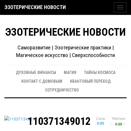
ЭЗОТЕРИЧЕСКИЕ НОВОСТИ
Toggl
navig
ЭЗОТЕРИЧЕСКИЕ НОВОСТИ
Саморазвитие | Эзотерические практики |
Магическое искусство | Сверхспособности
ДУХОВНЫЕ ФИНАНСЫ
МАГИЯ
ТАЙНЫ КОСМОСА
КОНТАКТ С ДОМОВЫМ
КВАНТОВЫЙ ПЕРЕХОД
СОТРУДНИЧЕСТВО
110371349012
Сила
Рейтинг
0.00
0.00