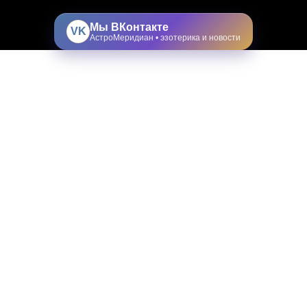
Мы ВКонтакте
VK
АстроМеридиан • эзотерика и новости