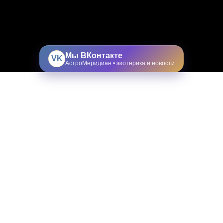
Мы ВКонтакте
VK
АстроМеридиан • эзотерика и новости