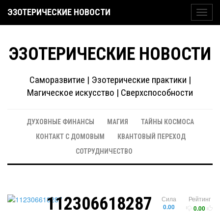
ЭЗОТЕРИЧЕСКИЕ НОВОСТИ
Toggl
navig
ЭЗОТЕРИЧЕСКИЕ НОВОСТИ
Саморазвитие | Эзотерические практики |
Магическое искусство | Сверхспособности
ДУХОВНЫЕ ФИНАНСЫ
МАГИЯ
ТАЙНЫ КОСМОСА
КОНТАКТ С ДОМОВЫМ
КВАНТОВЫЙ ПЕРЕХОД
СОТРУДНИЧЕСТВО
112306618287
Сила
Рейтинг
0.00
0.00