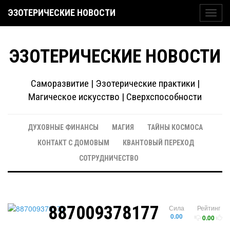
ЭЗОТЕРИЧЕСКИЕ НОВОСТИ
Toggl
navig
ЭЗОТЕРИЧЕСКИЕ НОВОСТИ
Саморазвитие | Эзотерические практики |
Магическое искусство | Сверхспособности
ДУХОВНЫЕ ФИНАНСЫ
МАГИЯ
ТАЙНЫ КОСМОСА
КОНТАКТ С ДОМОВЫМ
КВАНТОВЫЙ ПЕРЕХОД
СОТРУДНИЧЕСТВО
887009378177
Сила
Рейтинг
0.00
0.00