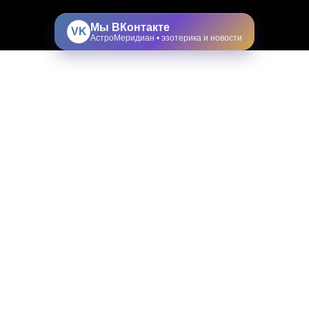
Мы ВКонтакте
VK
АстроМеридиан • эзотерика и новости