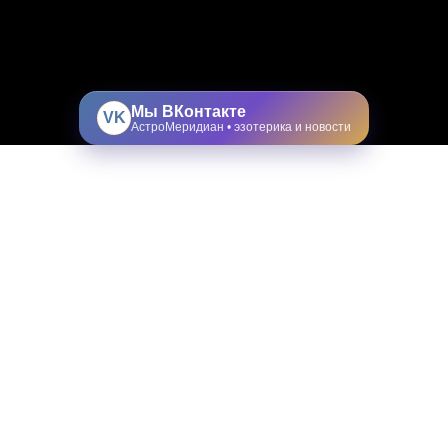
Мы ВКонтакте
VK
АстроМеридиан • эзотерика и новости