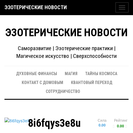
ЭЗОТЕРИЧЕСКИЕ НОВОСТИ
Toggl
navig
ЭЗОТЕРИЧЕСКИЕ НОВОСТИ
Саморазвитие | Эзотерические практики |
Магическое искусство | Сверхспособности
ДУХОВНЫЕ ФИНАНСЫ
МАГИЯ
ТАЙНЫ КОСМОСА
КОНТАКТ С ДОМОВЫМ
КВАНТОВЫЙ ПЕРЕХОД
СОТРУДНИЧЕСТВО
8i6fqys3e8u
Сила
Рейтинг
0.00
0.00