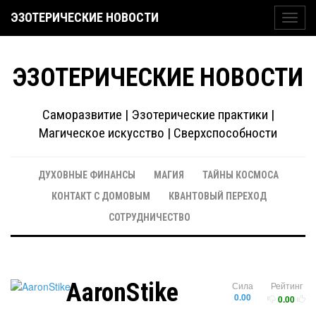
ЭЗОТЕРИЧЕСКИЕ НОВОСТИ
Toggl
navig
ЭЗОТЕРИЧЕСКИЕ НОВОСТИ
Саморазвитие | Эзотерические практики |
Магическое искусство | Сверхспособности
ДУХОВНЫЕ ФИНАНСЫ
МАГИЯ
ТАЙНЫ КОСМОСА
КОНТАКТ С ДОМОВЫМ
КВАНТОВЫЙ ПЕРЕХОД
СОТРУДНИЧЕСТВО
AaronStike
Сила
Рейтинг
0.00
0.00