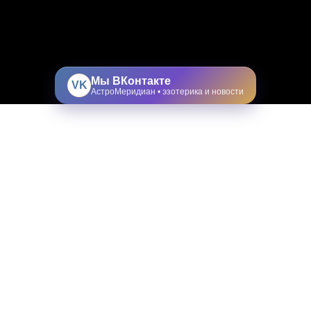
Мы ВКонтакте
VK
АстроМеридиан • эзотерика и новости