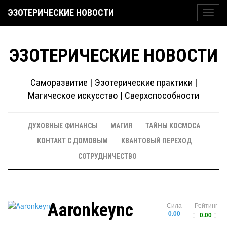
ЭЗОТЕРИЧЕСКИЕ НОВОСТИ
Toggl
navig
ЭЗОТЕРИЧЕСКИЕ НОВОСТИ
Саморазвитие | Эзотерические практики |
Магическое искусство | Сверхспособности
ДУХОВНЫЕ ФИНАНСЫ
МАГИЯ
ТАЙНЫ КОСМОСА
КОНТАКТ С ДОМОВЫМ
КВАНТОВЫЙ ПЕРЕХОД
СОТРУДНИЧЕСТВО
Aaronkeync
Сила
Рейтинг
0.00
0.00