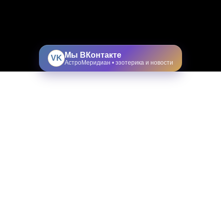
Мы ВКонтакте
VK
АстроМеридиан • эзотерика и новости