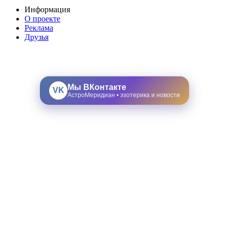
Информация
О проекте
Реклама
Друзья
Мы ВКонтакте
VK
АстроМеридиан • эзотерика и новости