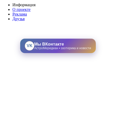
Информация
О проекте
Реклама
Друзья
Мы ВКонтакте
VK
АстроМеридиан • эзотерика и новости