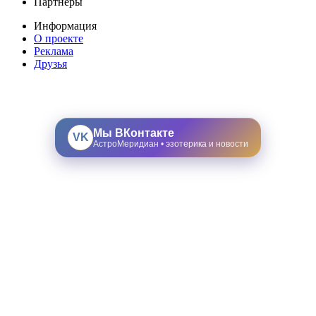
Партнеры
Информация
О проекте
Реклама
Друзья
Мы ВКонтакте
VK
АстроМеридиан • эзотерика и новости