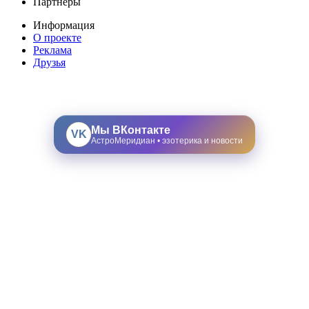
Партнеры
Информация
О проекте
Реклама
Друзья
Мы ВКонтакте
VK
АстроМеридиан • эзотерика и новости