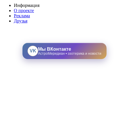
Информация
О проекте
Реклама
Друзья
Мы ВКонтакте
VK
АстроМеридиан • эзотерика и новости