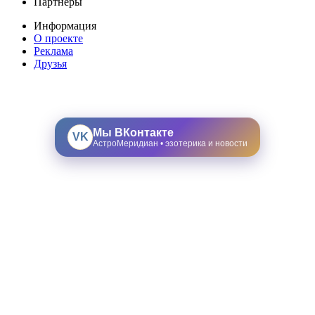
Партнеры
Информация
О проекте
Реклама
Друзья
Мы ВКонтакте
VK
АстроМеридиан • эзотерика и новости