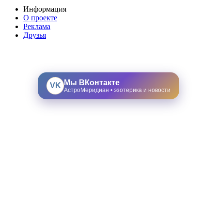
Информация
О проекте
Реклама
Друзья
Мы ВКонтакте
VK
АстроМеридиан • эзотерика и новости