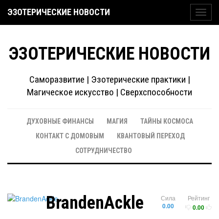
ЭЗОТЕРИЧЕСКИЕ НОВОСТИ
Toggl
navig
ЭЗОТЕРИЧЕСКИЕ НОВОСТИ
Саморазвитие | Эзотерические практики |
Магическое искусство | Сверхспособности
ДУХОВНЫЕ ФИНАНСЫ
МАГИЯ
ТАЙНЫ КОСМОСА
КОНТАКТ С ДОМОВЫМ
КВАНТОВЫЙ ПЕРЕХОД
СОТРУДНИЧЕСТВО
BrandenAckle
Сила
Рейтинг
0.00
0.00