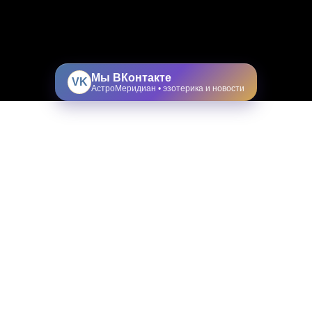
Мы ВКонтакте
VK
АстроМеридиан • эзотерика и новости