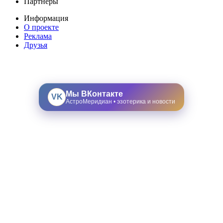
Партнеры
Информация
О проекте
Реклама
Друзья
Мы ВКонтакте
VK
АстроМеридиан • эзотерика и новости