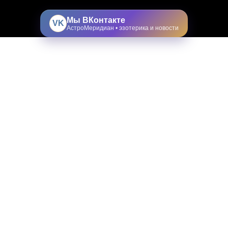
Мы ВКонтакте
VK
АстроМеридиан • эзотерика и новости