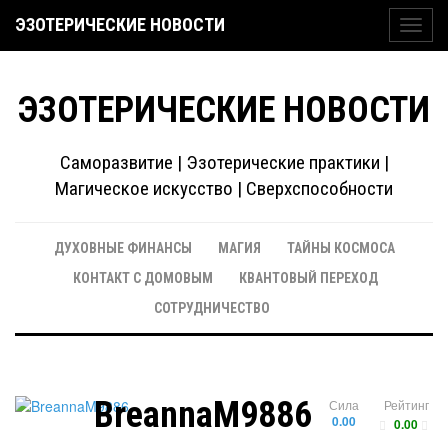
ЭЗОТЕРИЧЕСКИЕ НОВОСТИ
Toggl
navig
ЭЗОТЕРИЧЕСКИЕ НОВОСТИ
Саморазвитие | Эзотерические практики |
Магическое искусство | Сверхспособности
ДУХОВНЫЕ ФИНАНСЫ
МАГИЯ
ТАЙНЫ КОСМОСА
КОНТАКТ С ДОМОВЫМ
КВАНТОВЫЙ ПЕРЕХОД
СОТРУДНИЧЕСТВО
BreannaM9886
Сила
Рейтинг
0.00
0.00