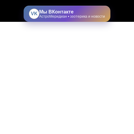
Мы ВКонтакте
VK
АстроМеридиан • эзотерика и новости