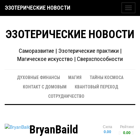
ЭЗОТЕРИЧЕСКИЕ НОВОСТИ
Toggl
navig
ЭЗОТЕРИЧЕСКИЕ НОВОСТИ
Саморазвитие | Эзотерические практики |
Магическое искусство | Сверхспособности
ДУХОВНЫЕ ФИНАНСЫ
МАГИЯ
ТАЙНЫ КОСМОСА
КОНТАКТ С ДОМОВЫМ
КВАНТОВЫЙ ПЕРЕХОД
СОТРУДНИЧЕСТВО
BryanBaild
Сила
Рейтинг
0.00
0.00