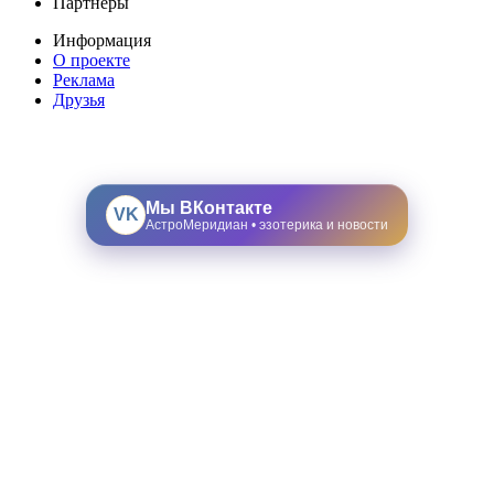
Партнеры
Информация
О проекте
Реклама
Друзья
Мы ВКонтакте
VK
АстроМеридиан • эзотерика и новости