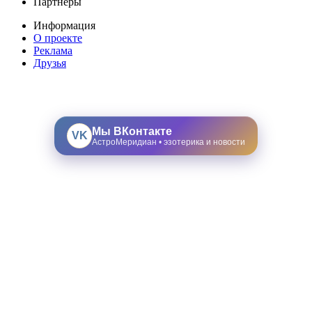
Партнеры
Информация
О проекте
Реклама
Друзья
Мы ВКонтакте
VK
АстроМеридиан • эзотерика и новости