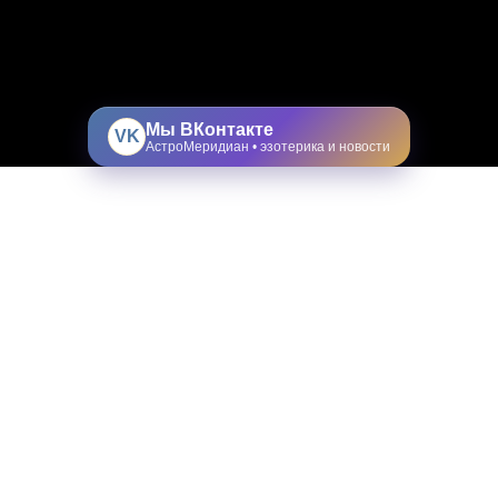
Мы ВКонтакте
VK
АстроМеридиан • эзотерика и новости