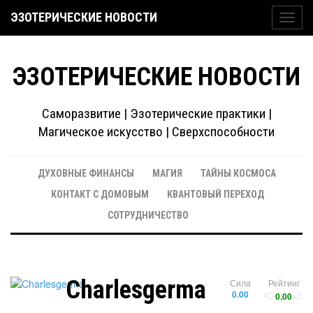
ЭЗОТЕРИЧЕСКИЕ НОВОСТИ
Toggl
navig
ЭЗОТЕРИЧЕСКИЕ НОВОСТИ
Саморазвитие | Эзотерические практики |
Магическое искусство | Сверхспособности
ДУХОВНЫЕ ФИНАНСЫ
МАГИЯ
ТАЙНЫ КОСМОСА
КОНТАКТ С ДОМОВЫМ
КВАНТОВЫЙ ПЕРЕХОД
СОТРУДНИЧЕСТВО
Charlesgerma
Сила
Рейтинг
0.00
0.00