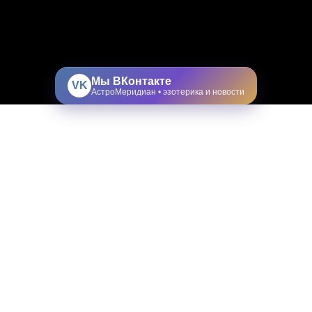
Мы ВКонтакте
VK
АстроМеридиан • эзотерика и новости