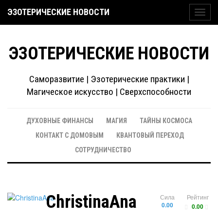
ЭЗОТЕРИЧЕСКИЕ НОВОСТИ
Toggl
navig
ЭЗОТЕРИЧЕСКИЕ НОВОСТИ
Саморазвитие | Эзотерические практики |
Магическое искусство | Сверхспособности
ДУХОВНЫЕ ФИНАНСЫ
МАГИЯ
ТАЙНЫ КОСМОСА
КОНТАКТ С ДОМОВЫМ
КВАНТОВЫЙ ПЕРЕХОД
СОТРУДНИЧЕСТВО
ChristinaAna
Сила
Рейтинг
0.00
0.00