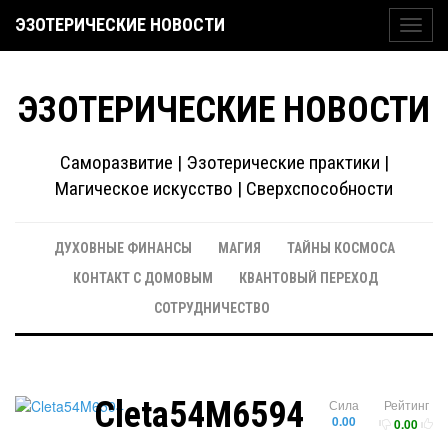
ЭЗОТЕРИЧЕСКИЕ НОВОСТИ
Toggl
navig
ЭЗОТЕРИЧЕСКИЕ НОВОСТИ
Саморазвитие | Эзотерические практики |
Магическое искусство | Сверхспособности
ДУХОВНЫЕ ФИНАНСЫ
МАГИЯ
ТАЙНЫ КОСМОСА
КОНТАКТ С ДОМОВЫМ
КВАНТОВЫЙ ПЕРЕХОД
СОТРУДНИЧЕСТВО
Cleta54M6594
Сила
Рейтинг
0.00
0.00