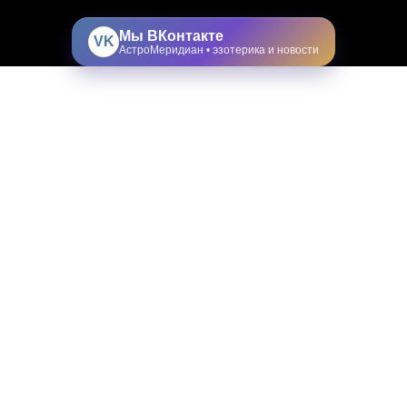
Мы ВКонтакте
VK
АстроМеридиан • эзотерика и новости