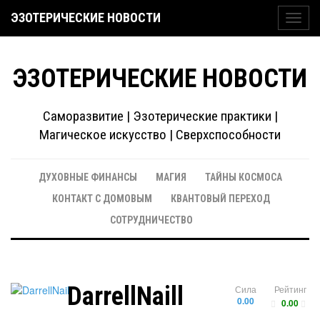
ЭЗОТЕРИЧЕСКИЕ НОВОСТИ
Toggl
navig
ЭЗОТЕРИЧЕСКИЕ НОВОСТИ
Саморазвитие | Эзотерические практики |
Магическое искусство | Сверхспособности
ДУХОВНЫЕ ФИНАНСЫ
МАГИЯ
ТАЙНЫ КОСМОСА
КОНТАКТ С ДОМОВЫМ
КВАНТОВЫЙ ПЕРЕХОД
СОТРУДНИЧЕСТВО
DarrellNaill
Сила
Рейтинг
0.00
0.00