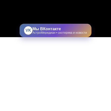
Мы ВКонтакте
VK
АстроМеридиан • эзотерика и новости