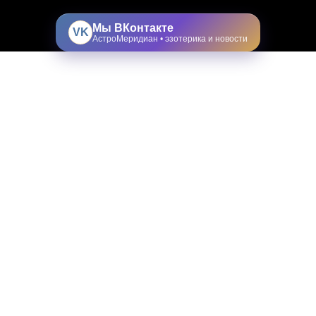
Мы ВКонтакте
VK
АстроМеридиан • эзотерика и новости