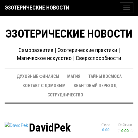
ЭЗОТЕРИЧЕСКИЕ НОВОСТИ
Toggl
navig
ЭЗОТЕРИЧЕСКИЕ НОВОСТИ
Саморазвитие | Эзотерические практики |
Магическое искусство | Сверхспособности
ДУХОВНЫЕ ФИНАНСЫ
МАГИЯ
ТАЙНЫ КОСМОСА
КОНТАКТ С ДОМОВЫМ
КВАНТОВЫЙ ПЕРЕХОД
СОТРУДНИЧЕСТВО
DavidPek
Сила
Рейтинг
0.00
0.00