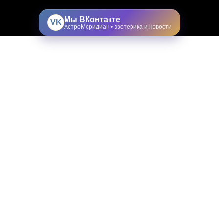
Мы ВКонтакте
VK
АстроМеридиан • эзотерика и новости