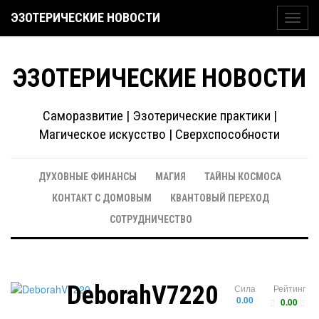
ЭЗОТЕРИЧЕСКИЕ НОВОСТИ
Toggl
navig
ЭЗОТЕРИЧЕСКИЕ НОВОСТИ
Саморазвитие | Эзотерические практики |
Магическое искусство | Сверхспособности
ДУХОВНЫЕ ФИНАНСЫ
МАГИЯ
ТАЙНЫ КОСМОСА
КОНТАКТ С ДОМОВЫМ
КВАНТОВЫЙ ПЕРЕХОД
СОТРУДНИЧЕСТВО
DeborahV7220
Сила
Рейтинг
0.00
0.00