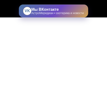
Мы ВКонтакте
VK
АстроМеридиан • эзотерика и новости