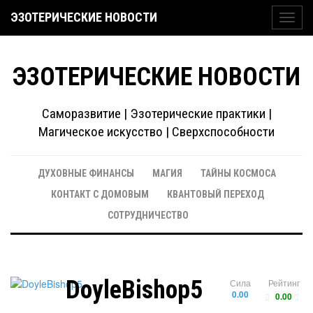
ЭЗОТЕРИЧЕСКИЕ НОВОСТИ
Toggl
navig
ЭЗОТЕРИЧЕСКИЕ НОВОСТИ
Саморазвитие | Эзотерические практики |
Магическое искусство | Сверхспособности
ДУХОВНЫЕ ФИНАНСЫ
МАГИЯ
ТАЙНЫ КОСМОСА
КОНТАКТ С ДОМОВЫМ
КВАНТОВЫЙ ПЕРЕХОД
СОТРУДНИЧЕСТВО
DoyleBishop5
Сила
Рейтинг
0.00
0.00