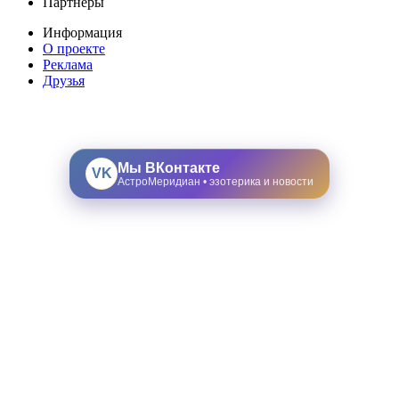
Партнеры
Информация
О проекте
Реклама
Друзья
Мы ВКонтакте
VK
АстроМеридиан • эзотерика и новости