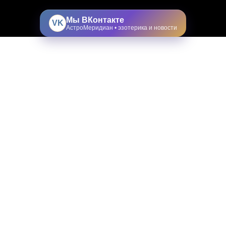
Мы ВКонтакте
VK
АстроМеридиан • эзотерика и новости