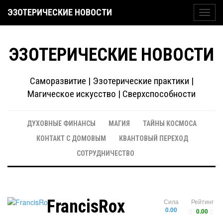
ЭЗОТЕРИЧЕСКИЕ НОВОСТИ
Toggl
navig
ЭЗОТЕРИЧЕСКИЕ НОВОСТИ
Саморазвитие | Эзотерические практики |
Магическое искусство | Сверхспособности
ДУХОВНЫЕ ФИНАНСЫ
МАГИЯ
ТАЙНЫ КОСМОСА
КОНТАКТ С ДОМОВЫМ
КВАНТОВЫЙ ПЕРЕХОД
СОТРУДНИЧЕСТВО
FrancisRox
Сила
Рейтинг
0.00
0.00