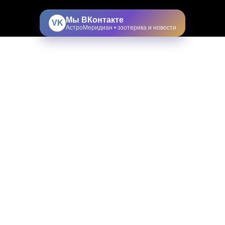
Мы ВКонтакте
VK
АстроМеридиан • эзотерика и новости