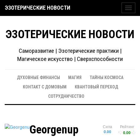
ЭЗОТЕРИЧЕСКИЕ НОВОСТИ
Toggl
navig
ЭЗОТЕРИЧЕСКИЕ НОВОСТИ
Саморазвитие | Эзотерические практики |
Магическое искусство | Сверхспособности
ДУХОВНЫЕ ФИНАНСЫ
МАГИЯ
ТАЙНЫ КОСМОСА
КОНТАКТ С ДОМОВЫМ
КВАНТОВЫЙ ПЕРЕХОД
СОТРУДНИЧЕСТВО
Georgenup
Сила
Рейтинг
0.00
0.00