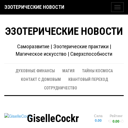
ЭЗОТЕРИЧЕСКИЕ НОВОСТИ
Toggl
navig
ЭЗОТЕРИЧЕСКИЕ НОВОСТИ
Саморазвитие | Эзотерические практики |
Магическое искусство | Сверхспособности
ДУХОВНЫЕ ФИНАНСЫ
МАГИЯ
ТАЙНЫ КОСМОСА
КОНТАКТ С ДОМОВЫМ
КВАНТОВЫЙ ПЕРЕХОД
СОТРУДНИЧЕСТВО
GiselleCockr
Сила
Рейтинг
0.00
0.00