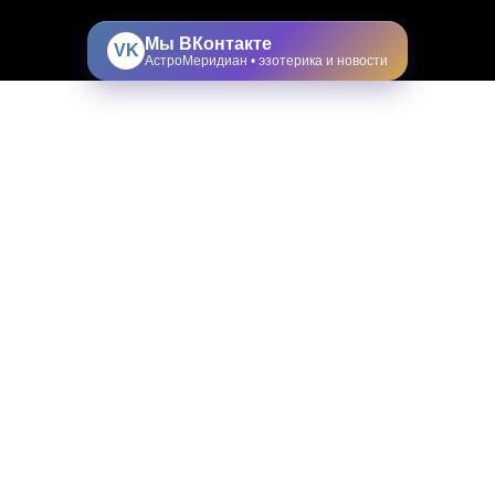
Мы ВКонтакте
VK
АстроМеридиан • эзотерика и новости