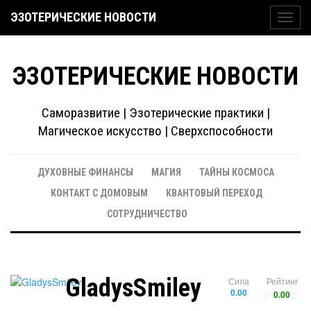
ЭЗОТЕРИЧЕСКИЕ НОВОСТИ
Toggl
navig
ЭЗОТЕРИЧЕСКИЕ НОВОСТИ
Саморазвитие | Эзотерические практики |
Магическое искусство | Сверхспособности
ДУХОВНЫЕ ФИНАНСЫ
МАГИЯ
ТАЙНЫ КОСМОСА
КОНТАКТ С ДОМОВЫМ
КВАНТОВЫЙ ПЕРЕХОД
СОТРУДНИЧЕСТВО
GladysSmiley
Сила
Рейтинг
0.00
0.00