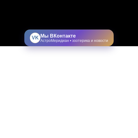
Мы ВКонтакте
VK
АстроМеридиан • эзотерика и новости