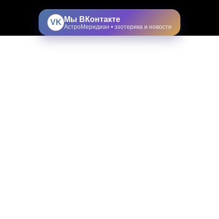
Мы ВКонтакте
VK
АстроМеридиан • эзотерика и новости