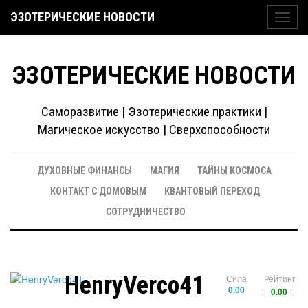
ЭЗОТЕРИЧЕСКИЕ НОВОСТИ
Toggl
navig
ЭЗОТЕРИЧЕСКИЕ НОВОСТИ
Саморазвитие | Эзотерические практики |
Магическое искусство | Сверхспособности
ДУХОВНЫЕ ФИНАНСЫ
МАГИЯ
ТАЙНЫ КОСМОСА
КОНТАКТ С ДОМОВЫМ
КВАНТОВЫЙ ПЕРЕХОД
СОТРУДНИЧЕСТВО
HenryVerco41
Сила
Рейтинг
0.00
0.00