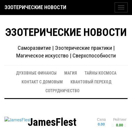
ЭЗОТЕРИЧЕСКИЕ НОВОСТИ
Toggl
navig
ЭЗОТЕРИЧЕСКИЕ НОВОСТИ
Саморазвитие | Эзотерические практики |
Магическое искусство | Сверхспособности
ДУХОВНЫЕ ФИНАНСЫ
МАГИЯ
ТАЙНЫ КОСМОСА
КОНТАКТ С ДОМОВЫМ
КВАНТОВЫЙ ПЕРЕХОД
СОТРУДНИЧЕСТВО
JamesFlest
Сила
Рейтинг
0.00
0.00