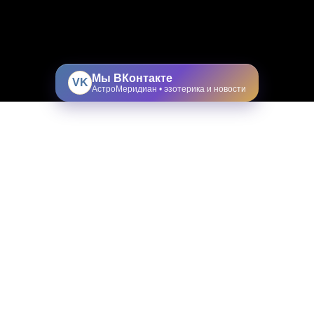
Мы ВКонтакте
VK
АстроМеридиан • эзотерика и новости