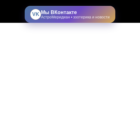
Мы ВКонтакте
VK
АстроМеридиан • эзотерика и новости