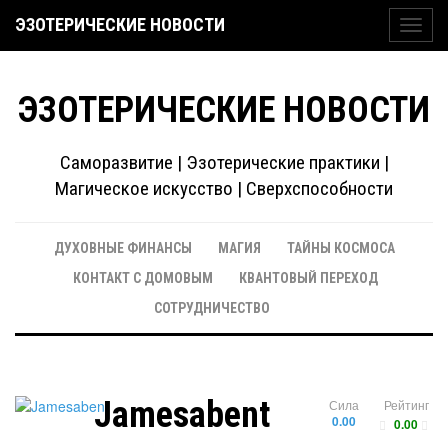
ЭЗОТЕРИЧЕСКИЕ НОВОСТИ
Toggl
navig
ЭЗОТЕРИЧЕСКИЕ НОВОСТИ
Саморазвитие | Эзотерические практики |
Магическое искусство | Сверхспособности
ДУХОВНЫЕ ФИНАНСЫ
МАГИЯ
ТАЙНЫ КОСМОСА
КОНТАКТ С ДОМОВЫМ
КВАНТОВЫЙ ПЕРЕХОД
СОТРУДНИЧЕСТВО
Jamesabent
Сила
Рейтинг
0.00
0.00