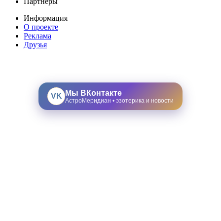
Партнеры
Информация
О проекте
Реклама
Друзья
Мы ВКонтакте
VK
АстроМеридиан • эзотерика и новости