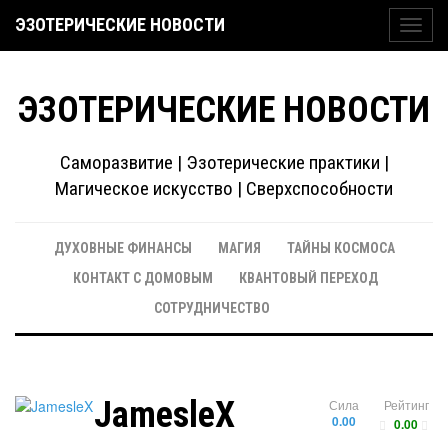
ЭЗОТЕРИЧЕСКИЕ НОВОСТИ
Toggl
navig
ЭЗОТЕРИЧЕСКИЕ НОВОСТИ
Саморазвитие | Эзотерические практики |
Магическое искусство | Сверхспособности
ДУХОВНЫЕ ФИНАНСЫ
МАГИЯ
ТАЙНЫ КОСМОСА
КОНТАКТ С ДОМОВЫМ
КВАНТОВЫЙ ПЕРЕХОД
СОТРУДНИЧЕСТВО
JamesleX
Сила
Рейтинг
0.00
0.00