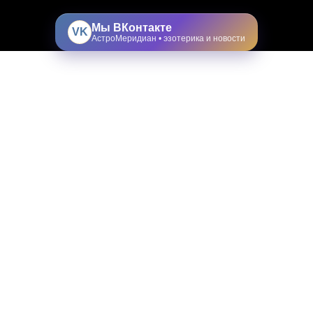
Мы ВКонтакте
VK
АстроМеридиан • эзотерика и новости