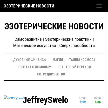
ЭЗОТЕРИЧЕСКИЕ НОВОСТИ
Toggl
navig
ЭЗОТЕРИЧЕСКИЕ НОВОСТИ
Саморазвитие | Эзотерические практики |
Магическое искусство | Сверхспособности
ДУХОВНЫЕ ФИНАНСЫ
МАГИЯ
ТАЙНЫ КОСМОСА
КОНТАКТ С ДОМОВЫМ
КВАНТОВЫЙ ПЕРЕХОД
СОТРУДНИЧЕСТВО
JeffreySwelo
Сила
Рейтинг
0.00
0.00