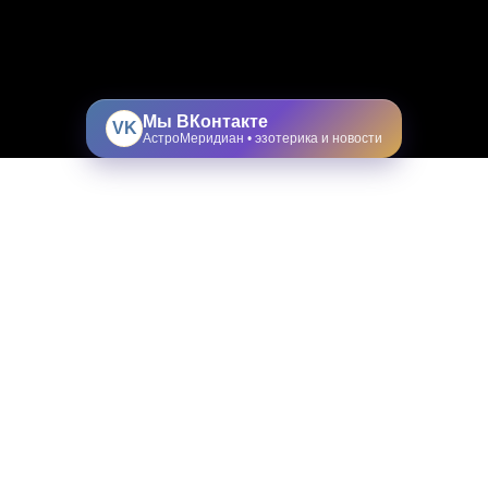
Мы ВКонтакте
VK
АстроМеридиан • эзотерика и новости