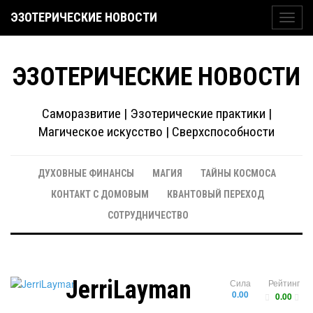
ЭЗОТЕРИЧЕСКИЕ НОВОСТИ
Toggl
navig
ЭЗОТЕРИЧЕСКИЕ НОВОСТИ
Саморазвитие | Эзотерические практики |
Магическое искусство | Сверхспособности
ДУХОВНЫЕ ФИНАНСЫ
МАГИЯ
ТАЙНЫ КОСМОСА
КОНТАКТ С ДОМОВЫМ
КВАНТОВЫЙ ПЕРЕХОД
СОТРУДНИЧЕСТВО
JerriLayman
Сила
Рейтинг
0.00
0.00