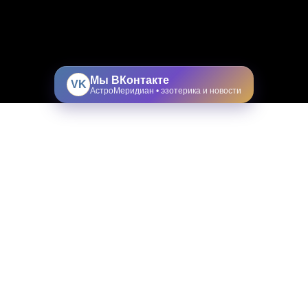
Мы ВКонтакте
VK
АстроМеридиан • эзотерика и новости