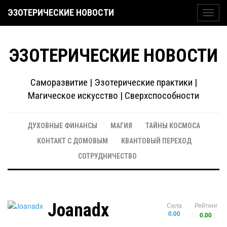
ЭЗОТЕРИЧЕСКИЕ НОВОСТИ
Toggl
navig
ЭЗОТЕРИЧЕСКИЕ НОВОСТИ
Саморазвитие | Эзотерические практики |
Магическое искусство | Сверхспособности
ДУХОВНЫЕ ФИНАНСЫ
МАГИЯ
ТАЙНЫ КОСМОСА
КОНТАКТ С ДОМОВЫМ
КВАНТОВЫЙ ПЕРЕХОД
СОТРУДНИЧЕСТВО
Joanadx
Сила
Рейтинг
0.00
0.00