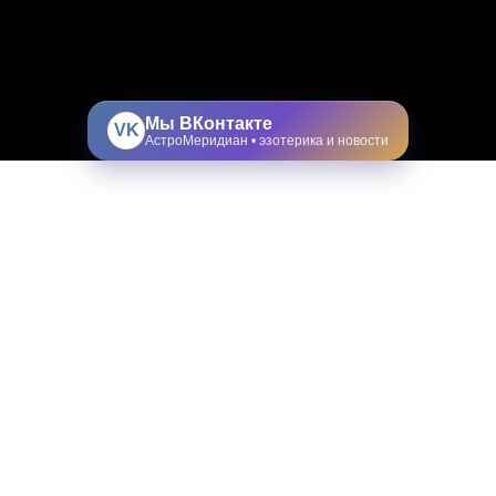
Мы ВКонтакте
VK
АстроМеридиан • эзотерика и новости