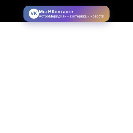
Мы ВКонтакте
VK
АстроМеридиан • эзотерика и новости