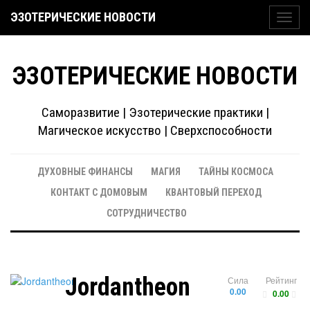
ЭЗОТЕРИЧЕСКИЕ НОВОСТИ
Toggl
navig
ЭЗОТЕРИЧЕСКИЕ НОВОСТИ
Саморазвитие | Эзотерические практики |
Магическое искусство | Сверхспособности
ДУХОВНЫЕ ФИНАНСЫ
МАГИЯ
ТАЙНЫ КОСМОСА
КОНТАКТ С ДОМОВЫМ
КВАНТОВЫЙ ПЕРЕХОД
СОТРУДНИЧЕСТВО
Jordantheon
Сила
Рейтинг
0.00
0.00