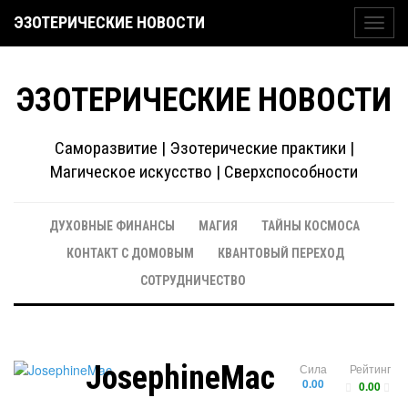
ЭЗОТЕРИЧЕСКИЕ НОВОСТИ
Toggl
navig
ЭЗОТЕРИЧЕСКИЕ НОВОСТИ
Саморазвитие | Эзотерические практики |
Магическое искусство | Сверхспособности
ДУХОВНЫЕ ФИНАНСЫ
МАГИЯ
ТАЙНЫ КОСМОСА
КОНТАКТ С ДОМОВЫМ
КВАНТОВЫЙ ПЕРЕХОД
СОТРУДНИЧЕСТВО
JosephineMac
Сила
Рейтинг
0.00
0.00