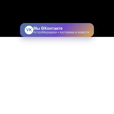
Мы ВКонтакте
VK
АстроМеридиан • эзотерика и новости