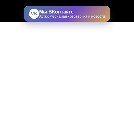
Мы ВКонтакте
VK
АстроМеридиан • эзотерика и новости