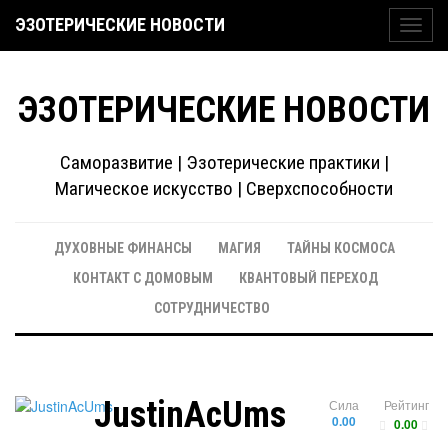
ЭЗОТЕРИЧЕСКИЕ НОВОСТИ
Toggl
navig
ЭЗОТЕРИЧЕСКИЕ НОВОСТИ
Саморазвитие | Эзотерические практики |
Магическое искусство | Сверхспособности
ДУХОВНЫЕ ФИНАНСЫ
МАГИЯ
ТАЙНЫ КОСМОСА
КОНТАКТ С ДОМОВЫМ
КВАНТОВЫЙ ПЕРЕХОД
СОТРУДНИЧЕСТВО
JustinAcUms
Сила
Рейтинг
0.00
0.00