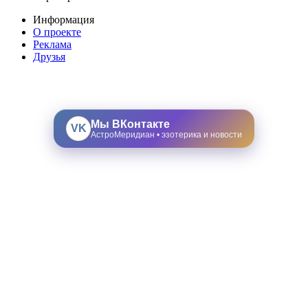
Информация
О проекте
Реклама
Друзья
Мы ВКонтакте
VK
АстроМеридиан • эзотерика и новости