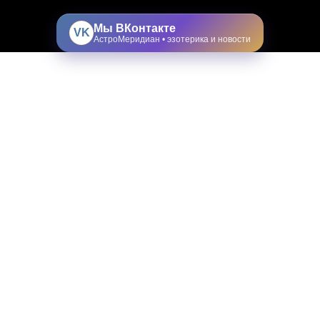
Мы ВКонтакте
VK
АстроМеридиан • эзотерика и новости