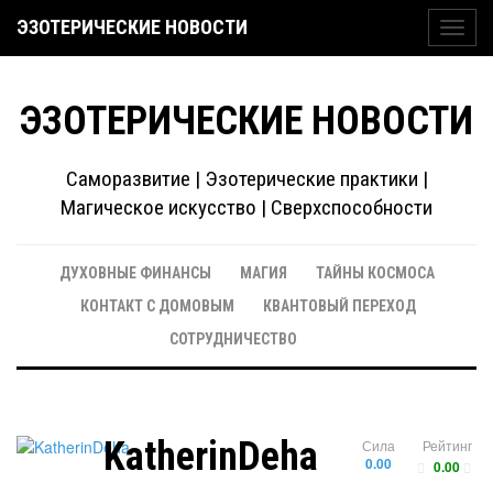
ЭЗОТЕРИЧЕСКИЕ НОВОСТИ
Toggl
navig
ЭЗОТЕРИЧЕСКИЕ НОВОСТИ
Саморазвитие | Эзотерические практики |
Магическое искусство | Сверхспособности
ДУХОВНЫЕ ФИНАНСЫ
МАГИЯ
ТАЙНЫ КОСМОСА
КОНТАКТ С ДОМОВЫМ
КВАНТОВЫЙ ПЕРЕХОД
СОТРУДНИЧЕСТВО
KatherinDeha
Сила
Рейтинг
0.00
0.00